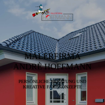
MALERFIRMA
ANDRÈ HOFFMANN
PERSÖNLICHE BERATUNG UND
KREATIVE FARBKONZEPTE